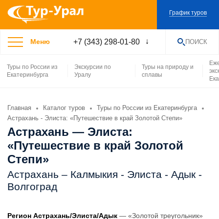
График туров
+7 (343) 298-01-80
Меню
ПОИСК
НАЙТИ
Еж
Туры по России из
Экскурсии по
Туры на природу и
экс
Екатеринбурга
Уралу
сплавы
Ека
Главная
Каталог туров
Туры по России из Екатеринбурга
Астрахань - Элиста: «Путешествие в край Золотой Степи»
Астрахань — Элиста:
«Путешествие в край Золотой
Степи»
Астрахань – Калмыкия - Элиста - Адык -
Волгоград
Регион Астрахань/Элиста/Адык
— «Золотой треугольник»