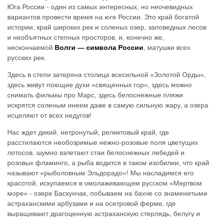
Юга России - один из самых интересных, но неочевидных
вариантов провести время на юге России. Это край богатой
истории, край широких рек и соленых озер, заповедных лесов
и необъятных степных просторов, и, конечно же,
нескончаемой
Волги — символа России
, матушки всех
русских рек.
Здесь в степи затеряна столица всесильной «Золотой Орды»,
здесь живут поющие духи «священных гор», здесь можно
снимать фильмы про Марс, здесь белоснежные пляжи
искрятся соленым инеем даже в самую сильную жару, а озера
исцеляют от всех недугов!
Нас ждет дикий, нетронутый, реликтовый край, где
расстилаются необозримые нежно-розовые поля цветущих
лотосов, шумно взлетают стаи белоснежных лебедей и
розовых фламинго, а рыба водится в таком изобилии, что край
называют «рыболовным Эльдорадо»! Мы насладимся его
красотой, искупаемся в омолаживающем русском «Мертвом
море» - озере Баскунчак, побываем на бахче со знаменитыми
астраханскими арбузами и на осетровой ферме, где
выращивают драгоценную астраханскую стерлядь, белугу и