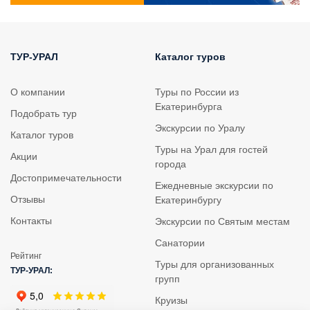
С вершины Большого Богдо открывается
великолепные виды на окрестные степи и
загадочное озеро Баскунчак.
Купание в озере Баскунчак 1 час
ТУР-УРАЛ
Каталог туров
Соленое озеро Баскунчак -
очень полезное озеро.
О компании
Туры по России из
Это крупная бессточная котловина, которая
Екатеринбурга
пополняется водами из поверхностных и подземных
Подобрать тур
источников. В озеро впадает около 25 родников и
Экскурсии по Уралу
Каталог туров
одна небольшая река - Горькая. Это крупнейшее
Туры на Урал для гостей
месторождение поваренной соли в России. Добыча
Акции
города
её ведется с XVIII века.
Достопримечательности
Ежедневные экскурсии по
Грязи и соли Баскунчака славятся своими
Отзывы
Екатеринбургу
целебными свойствами.
Контакты
Экскурсии по Святым местам
Но больше всего Баскунчак привлекает своими
Санатории
невероятными, фантастическими видами!
Рейтинг
Сверкающие белоснежные берега и тяжелая
Туры для организованных
ТУР-УРАЛ:
серебряная гладь возникают посреди степи, как
групп
чарующий мираж, а ряды старинных деревянных
Круизы
столбиков (разметка старых участков соледобычи) и