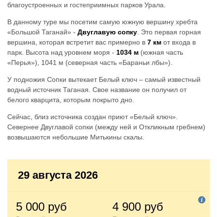
благоустроенных и гостеприимных парков Урала.
В данному туре мы посетим самую южную вершину хребта
«Большой Таганай» -
Двуглавую сопку
. Это первая горная
вершина, которая встретит вас примерно в
7 км
от входа в
парк. Высота над уровнем моря -
1034 м
(южная часть
«Перья»), 1041 м (северная часть «Бараньи лбы»).
У подножия Сопки вытекает Белый ключ – самый известный
водный источник Таганая. Свое название он получил от
белого кварцита, которым покрыто дно.
Сейчас, близ источника создан приют «Белый ключ».
Севернее Двуглавой сопки (между ней и Откликным гребнем)
возвышаются небольшие Митькины скалы.
29 августа 2026
5 000 руб
4 900 руб