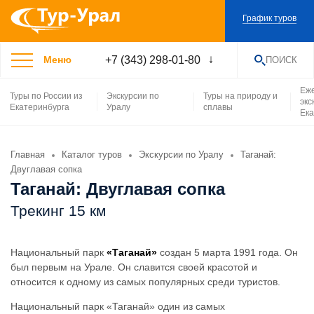
График туров
+7 (343) 298-01-80
Меню
ПОИСК
НАЙТИ
Еж
Туры по России из
Экскурсии по
Туры на природу и
экс
Екатеринбурга
Уралу
сплавы
Ека
Главная
Каталог туров
Экскурсии по Уралу
Таганай:
Двуглавая сопка
Таганай: Двуглавая сопка
Трекинг 15 км
Национальный парк
«Таганай»
создан 5 марта 1991 года. Он
был первым на Урале. Он славится своей красотой и
относится к одному из самых популярных среди туристов.
Национальный парк «Таганай» один из самых