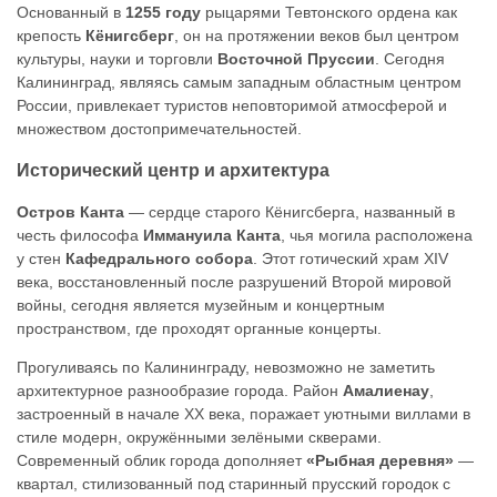
Основанный в
1255 году
рыцарями Тевтонского ордена как
крепость
Кёнигсберг
, он на протяжении веков был центром
культуры, науки и торговли
Восточной Пруссии
. Сегодня
Калининград, являясь самым западным областным центром
России, привлекает туристов неповторимой атмосферой и
множеством достопримечательностей.
Исторический центр и архитектура
Остров Канта
— сердце старого Кёнигсберга, названный в
честь философа
Иммануила Канта
, чья могила расположена
у стен
Кафедрального собора
. Этот готический храм XIV
века, восстановленный после разрушений Второй мировой
войны, сегодня является музейным и концертным
пространством, где проходят органные концерты.
Прогуливаясь по Калининграду, невозможно не заметить
архитектурное разнообразие города. Район
Амалиенау
,
застроенный в начале XX века, поражает уютными виллами в
стиле модерн, окружёнными зелёными скверами.
Современный облик города дополняет
«Рыбная деревня»
—
квартал, стилизованный под старинный прусский городок с