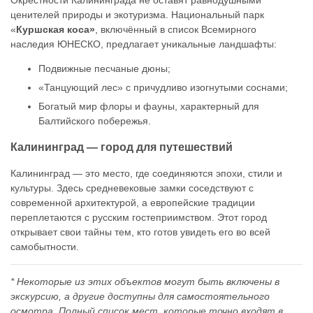
Окрестности Калининграда не оставят равнодушными
ценителей природы и экотуризма. Национальный парк
«
Куршская коса»
, включённый в список Всемирного
наследия ЮНЕСКО, предлагает уникальные ландшафты:
Подвижные песчаные дюны;
«Танцующий лес» с причудливо изогнутыми соснами;
Богатый мир флоры и фауны, характерный для
Балтийского побережья.
Калининград — город для путешествий
Калининград — это место, где соединяются эпохи, стили и
культуры. Здесь средневековые замки соседствуют с
современной архитектурой, а европейские традиции
переплетаются с русским гостеприимством. Этот город
открывает свои тайны тем, кто готов увидеть его во всей
самобытности.
* Некоторые из этих объектов могут быть включены в
экскурсию, а другие доступны для самостоятельного
осмотра. Полный список мест, которые точно входят в