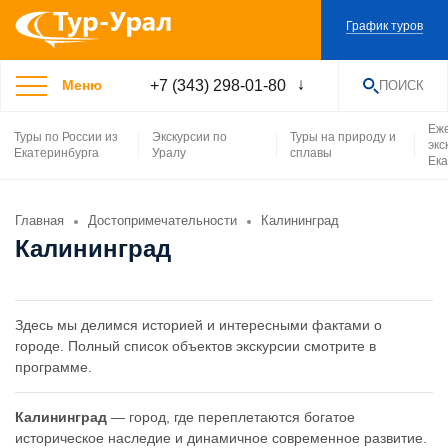
График туров
+7 (343) 298-01-80
Меню
ПОИСК
НАЙТИ
Еж
Туры по России из
Экскурсии по
Туры на природу и
экс
Екатеринбурга
Уралу
сплавы
Ека
Главная
Достопримечательности
Калининград
Калининград
Здесь мы делимся историей и интересными фактами о
городе. Полный список объектов экскурсии смотрите в
программе.
Калининград
— город, где переплетаются богатое
историческое наследие и динамичное современное развитие.